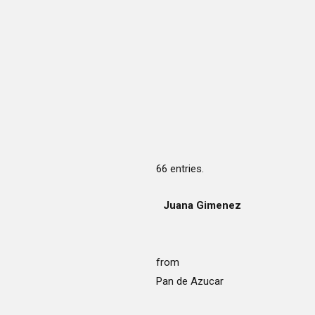
8
5
9
6
0
7
8
9
0
66 entries.
Juana Gimenez
from
Pan de Azucar