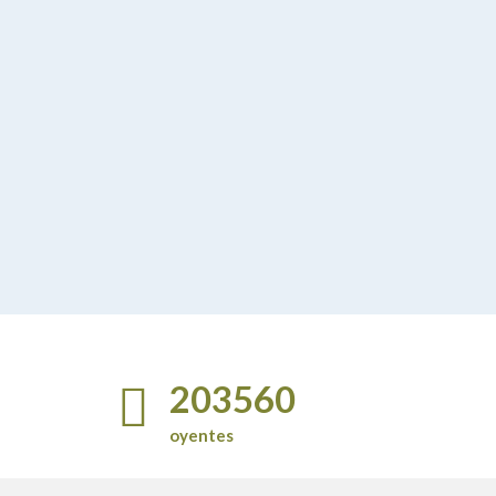
1
1
2
2
3
3
4
4
0
5
5
0
1
6
6
1
2
7
7
2
3
0
8
8
3
4
0
1
9
9
4
5
1
2
0
0
5
6
2
3
6
7
3
4
oyentes
7
8
4
5