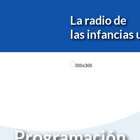
La radio de
las infancias
0
0
0
Programación