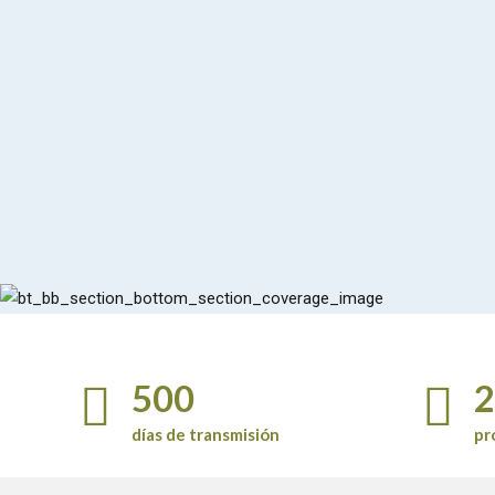
1
1
2
2
3
3
4
4
5
5
0
6
6
1
7
7
2
8
8
3
0
9
9
4
1
0
0
5
2
6
3
días de transmisión
pr
7
4