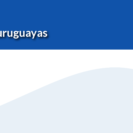
 uruguayas
0
0