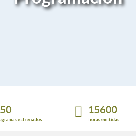
1
1
1
2
2
2
3
3
3
4
4
4
0
5
5
5
0
0
1
6
6
6
1
1
2
7
7
7
2
2
3
8
8
8
3
3
4
9
9
9
4
4
5
0
0
0
0
5
5
6
1
6
6
7
2
ogramas estrenados
horas emitidas
7
7
8
3