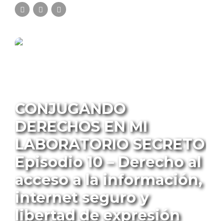
PROGRAMA CONJUGANDO DERECHOS
CONJUGANDO
DERECHOS EN MI
LABORATORIO SECRETO
Episodio 10 – Derecho al
acceso a la información,
internet seguro y
libertad de expresión