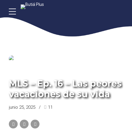
PROGRAMA RÓMULO PROTÓN Y CLOTILDE SULFURO
MLS – Ep. 16 – Las peores
vacaciones de su vida
junio 25, 2025
11