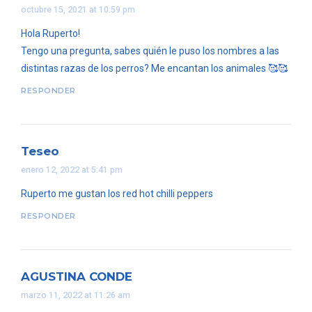
octubre 15, 2021 at 10:59 pm
Hola Ruperto!
Tengo una pregunta, sabes quién le puso los nombres a las
distintas razas de los perros? Me encantan los animales 🥰🥰
RESPONDER
Teseo
enero 12, 2022 at 5:41 pm
Ruperto me gustan los red hot chilli peppers
RESPONDER
AGUSTINA CONDE
marzo 11, 2022 at 11:26 am