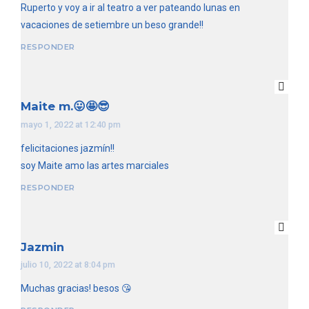
Ruperto y voy a ir al teatro a ver pateando lunas en
vacaciones de setiembre un beso grande!!
RESPONDER
Maite m.😛🤩😎
mayo 1, 2022 at 12:40 pm
felicitaciones jazmín!!
soy Maite amo las artes marciales
RESPONDER
Jazmin
julio 10, 2022 at 8:04 pm
Muchas gracias! besos 😘