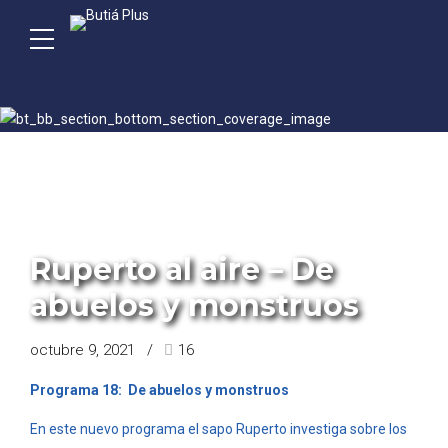
PROGRAMA ROY BEROCAY
Ruperto al aire – De
abuelos y monstruos
octubre 9, 2021
16
Programa 18: De abuelos y monstruos
En este nuevo programa el sapo Ruperto investiga sobre los