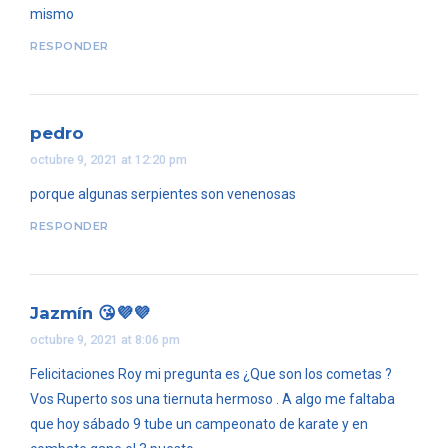
mismo
RESPONDER
pedro
octubre 9, 2021 at 12:20 pm
porque algunas serpientes son venenosas
RESPONDER
Jazmín 😘💜💜
octubre 9, 2021 at 8:06 pm
Felicitaciones Roy mi pregunta es ¿Que son los cometas ?
Vos Ruperto sos una tiernuta hermoso . A algo me faltaba
que hoy sábado 9 tube un campeonato de karate y en