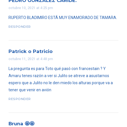
PEDRO GONZÁLEZ CARIDE.
octubre 10, 2021 at 4:25 pm
RUPERTO BLADIMIRO ESTÁ MUY ENAMORADO DE TAMARA.
RESPONDER
Patrick o Patricio
octubre 11, 2021 at 4:48 pm
La pregunta es para Toto qué pasó con francestain ? Y
Amaru tenes razón a ver si Julito se atreve a asustarnos
espero que a Julito no le den miedo los alturas porque va a
tener que venir en avión
RESPONDER
Bruna 🤩🤩