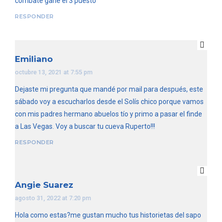
combate gane el 3 puesto
RESPONDER
Emiliano
octubre 13, 2021 at 7:55 pm
Dejaste mi pregunta que mandé por mail para después, este
sábado voy a escucharlos desde el Solís chico porque vamos
con mis padres hermano abuelos tío y primo a pasar el finde
a Las Vegas. Voy a buscar tu cueva Ruperto!!!
RESPONDER
Angie Suarez
agosto 31, 2022 at 7:20 pm
Hola como estas?me gustan mucho tus historietas del sapo