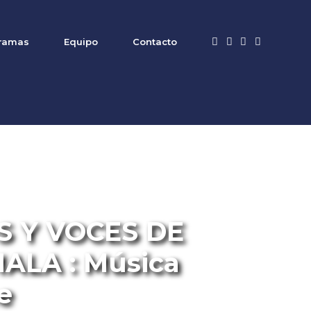
ramas
Equipo
Contacto
Y VOCES DE GUATEMALA
S Y VOCES DE
ALA : Música
e