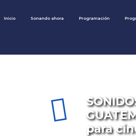
Inicio
Sonando ahora
Programación
Prog
PROGRAMA SONIDOS 
SONIDO
GUATEM
para cin